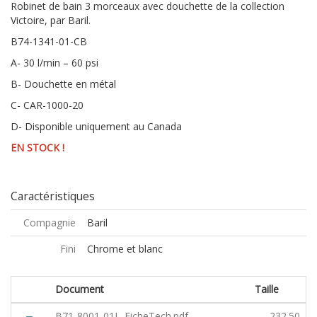
Robinet de bain 3 morceaux avec douchette de la collection
Victoire, par Baril.
B74-1341-01-CB
A- 30 l/min – 60 psi
B- Douchette en métal
C- CAR-1000-20
D- Disponible uniquement au Canada
EN STOCK !
Caractéristiques
Compagnie
Baril
Fini
Chrome et blanc
Document
Taille
B71-8001-01L_FicheTech.pdf
232.50